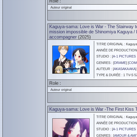
Role :
Auteur original
Kaguya-sama: Love is War - The Stairway to 
mission impossible de Shinomiya Kaguya / 
accompagner
(2025)
TITRE ORIGINAL : Kaguya-
ANNÉE DE PRODUCTION :
STUDIO : [
A-1 PICTURES 
GENRES : [
DRAME
] [
COM
AUTEUR : [
AKASAKA AKA
]
TYPE & DURÉE : 1 TV-S 5
Role :
Auteur original
Kaguya-sama: Love is War -The First Kiss 
TITRE ORIGINAL : Kaguya-s
ANNÉE DE PRODUCTION :
STUDIO : [
A-1 PICTURES 
GENRES : [
AMOUR & AMI