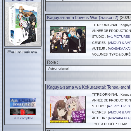
Kaguya-sama Love is War (Saison 2)
(2020
TITRE ORIGINAL : Kaguya-s
ANNÉE DE PRODUCTION :
STUDIO : [
A-1 PICTURES 
GENRES : [
AMOUR & AMI
AUTEUR : [
AKASAKA AKA
]
VOLUMES, TYPE & DURÉE 
Role :
Auteur original
Kaguya-sama wa Kokurasetai: Tensai-tach
TITRE ORIGINAL : Kaguya-s
ANNÉE DE PRODUCTION :
STUDIO : [
A-1 PICTURES 
GENRES : [
AMOUR & AMI
Liste complète
AUTEUR : [
AKASAKA AKA
]
TYPE & DURÉE : 1 OAV