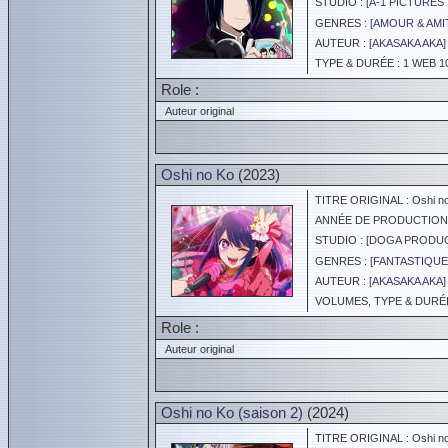
STUDIO : [
A-1 PICTURES 
GENRES : [
AMOUR & AMI
AUTEUR : [
AKASAKA AKA
]
TYPE & DURÉE : 1 WEB 10
Role :
Auteur original
Oshi no Ko
(2023)
TITRE ORIGINAL : Oshi n
ANNÉE DE PRODUCTION :
STUDIO : [
DOGA PRODUC
GENRES : [
FANTASTIQUE
AUTEUR : [
AKASAKA AKA
]
VOLUMES, TYPE & DURÉE :
Role :
Auteur original
Oshi no Ko (saison 2)
(2024)
TITRE ORIGINAL : Oshi no