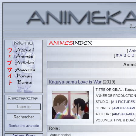
[
Ani
[
#
A
B
C
D
Animé
Kaguya-sama Love is War
(2019)
TITRE ORIGINAL : Kaguya-s
ANNÉE DE PRODUCTION :
STUDIO : [
A-1 PICTURES 
GENRES : [
AMOUR & AMI
AUTEUR : [
AKASAKA AKA
]
VOLUMES, TYPE & DURÉE 
Recherche avancée
Role :
Auteur original
Anime Store