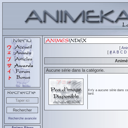
[
Ani
[
#
A
B
C
D
Animés
Aucune série dans la catégorie.
Il n'y a aucune série dans c
tard.
Recherche avancée
Anime Store