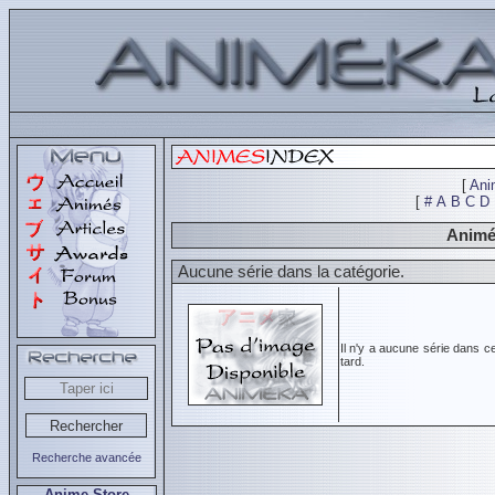
[
Ani
[
#
A
B
C
D
Animés
Aucune série dans la catégorie.
Il n'y a aucune série dans c
tard.
Recherche avancée
Anime Store