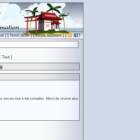
at
] [
Nous aider
] [
Mode restreint
] [
]
Z
Tout
]
ng
s encore tout à fait complète. Merci de revenir plus