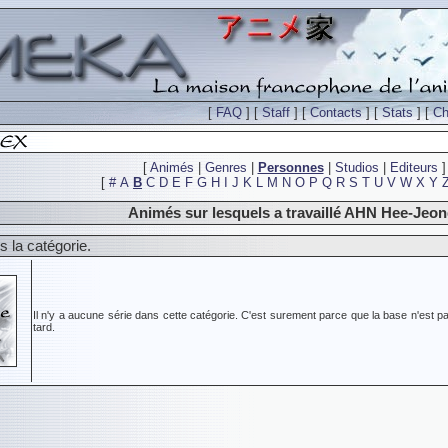
[
FAQ
] [
Staff
] [
Contacts
] [
Stats
] [
Ch
[
Animés
|
Genres
|
Personnes
|
Studios
|
Editeurs
]
[
#
A
B
C
D
E
F
G
H
I
J
K
L
M
N
O
P
Q
R
S
T
U
V
W
X
Y
Animés sur lesquels a travaillé AHN Hee-Jeo
 la catégorie.
Il n'y a aucune série dans cette catégorie. C'est surement parce que la base n'est pa
tard.