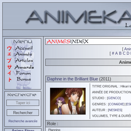
[
Ani
[
#
A
B
C
D
Animé
Daphne in the Brilliant Blue
(2011)
TITRE ORIGINAL : Hikari t
ANNÉE DE PRODUCTION :
STUDIO : [
GENCO
]
GENRES : [
COMéDIE
] [
ES
AUTEUR : [
NESKES
]
VOLUMES, TYPE & DURÉE 
Recherche avancée
Role :
Planning
Anime Store