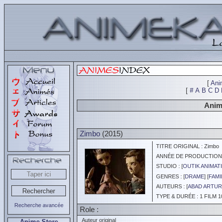
[
Ani
[
#
A
B
C
D
Animé
Zimbo
(2015)
TITRE ORIGINAL : Zimbo
ANNÉE DE PRODUCTION :
STUDIO : [
OUTIK ANIMAT
GENRES : [
DRAME
] [
FAMI
AUTEURS : [
ABAD ARTU
TYPE & DURÉE : 1 FILM 1
Recherche avancée
Role :
Auteur original
Anime Store