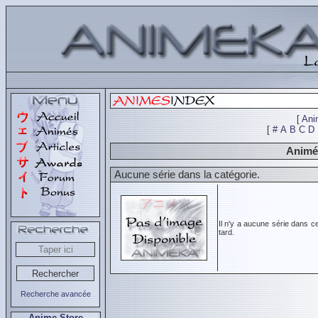
[
Ani
[
#
A
B
C
D
Animés
Aucune série dans la catégorie.
Il n'y a aucune série dans c
tard.
Recherche avancée
Anime Store