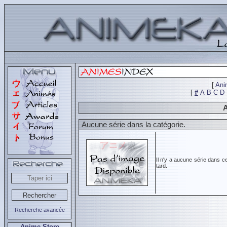
[
Ani
[
#
A
B
C
D
A
Aucune série dans la catégorie.
Il n'y a aucune série dans c
tard.
Recherche avancée
Anime Store