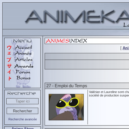
[
An
27 - Emploi du Temps
Valérian et Laureline sont c
société de production suspec
Recherche avancée
Anime Store