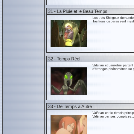
31 - La Pluie et le Beau Temps
Les trois Shingouz demanden
Tash'ouz disparaissent myst
32 - Temps Réel
Valérian et Laureline parten
d'étranges phénomènes se pr
33 - De Temps à Autre
Valérian est le témoin princ
Valérian par ses complices...