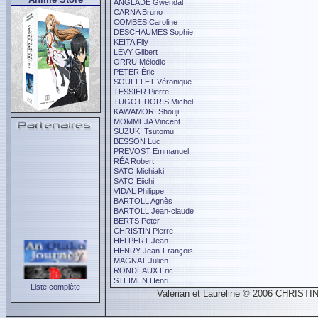
ANGLADE Gwendal
CARNA Bruno
COMBES Caroline
DESCHAUMES Sophie
KEITA Fily
LÉVY Gilbert
ORRU Mélodie
PETER Éric
SOUFFLET Véronique
TESSIER Pierre
TUGOT-DORIS Michel
KAWAMORI Shouji
MOMMEJA Vincent
SUZUKI Tsutomu
BESSON Luc
PREVOST Emmanuel
RÉA Robert
SATO Michiaki
SATO Eiichi
VIDAL Philippe
BARTOLL Agnès
BARTOLL Jean-claude
BERTS Peter
CHRISTIN Pierre
HELPERT Jean
HENRY Jean-François
MAGNAT Julien
RONDEAUX Eric
STEIMEN Henri
Liste complète
Valérian et Laureline © 2006 CHRISTI