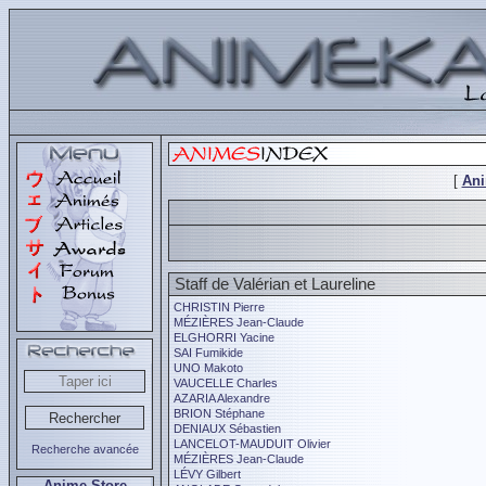
[
An
Staff de Valérian et Laureline
CHRISTIN Pierre
MÉZIÈRES Jean-Claude
ELGHORRI Yacine
SAI Fumikide
UNO Makoto
VAUCELLE Charles
AZARIA Alexandre
BRION Stéphane
DENIAUX Sébastien
LANCELOT-MAUDUIT Olivier
Recherche avancée
MÉZIÈRES Jean-Claude
LÉVY Gilbert
Anime Store