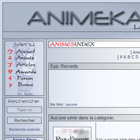
[
Ani
[
#
A
B
C
D
Epic Records
Site Web :
aucune
Aucune série dans la catégorie.
Recherche avancée
Anime Store
Il n'y a aucune série dans c