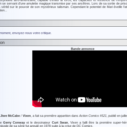
rpheline afro-américaine, capable d'imiter la force, les capacités et l'essence de n'impo
n se servant d'une amulette magique transmise par ses ancêtres. Lors de sa sortie de priso
a vérité sur le pouvoir de son mystérieux talisman. Cependant le potentiel de Mari éveille l'a
ion...
 moment, envoyez-nous votre critique.
ion
Bande annonce
 Jiwe McCabe
/
Vixen
, a fait sa première apparition dans
Action Comics #521
, publié en jui
te
Gerry Conway
et le dessinateur
Curt Swan
, Vixen a failli être la première super-h
isode de sa série fut annulé en 1978 suite à la crise de DC Comics.