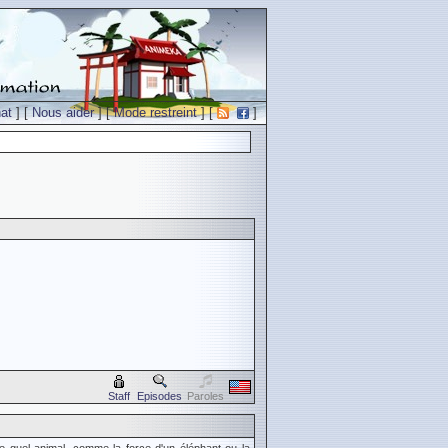
at
] [
Nous aider
] [
Mode restreint
] [
]
Staff
Episodes
Paroles