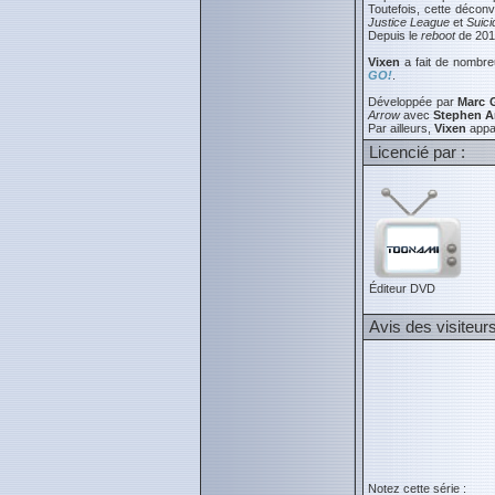
Toutefois, cette décon
Justice League
et
Suic
Depuis le
reboot
de 201
Vixen
a fait de nombr
GO!
.
Développée par
Marc 
Arrow
avec
Stephen A
Par ailleurs,
Vixen
appar
Licencié par :
Éditeur DVD
Avis des visiteur
Notez cette série :