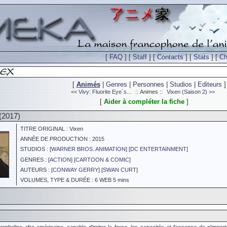
[
FAQ
] [
Staff
] [
Contacts
] [
Stats
] [
Ch
[
Animés
|
Genres
|
Personnes
|
Studios
|
Editeurs
]
<<
Vivy: Fluorite Eye`s...
:: Animes ::
Vixen (Saison 2)
>>
[
Aider à compléter la fiche
]
(2017)
TITRE ORIGINAL : Vixen
ANNÉE DE PRODUCTION : 2015
STUDIOS : [
WARNER BROS. ANIMATION
] [
DC ENTERTAINMENT
]
GENRES : [
ACTION
] [
CARTOON & COMIC
]
AUTEURS : [
CONWAY GERRY
] [
SWAN CURT
]
VOLUMES, TYPE & DURÉE : 6 WEB 5 mins