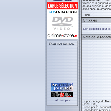
Mari McCabe
est une o
vitesse d'un guépard, e
de ses origines et de l
d'une obscure organisat
-Bubu-
Critiques
Non disponible pour le
Note de la rédact
Liste complète
Le personnage de
Mari
(1970-1986).
Créée par le scénaris
Cependant le premier ép