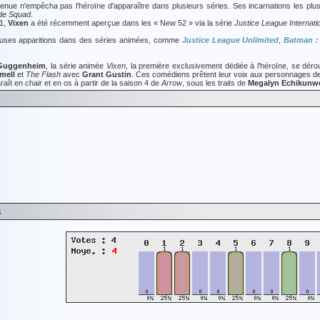
venue n'empêcha pas l'héroïne d'apparaître dans plusieurs séries. Ses incarnations les plu
ide Squad
.
1,
Vixen
a été récemment aperçue dans les « New 52 » via la série
Justice League Internati
euses apparitions dans des séries animées, comme
Justice League Unlimited
,
Batman :
Guggenheim
, la série animée
Vixen
, la première exclusivement dédiée à l'héroïne, se dér
mell
et
The Flash
avec
Grant Gustin
. Ces comédiens prêtent leur voix aux personnages de
aît en chair et en os à partir de la saison 4 de
Arrow
, sous les traits de
Megalyn Echikunw
s