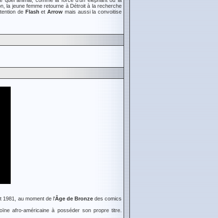
rte quel animal, comme la force d'un éléphant ou la
n, la jeune femme retourne à Détroit à la recherche
ttention de
Flash
et
Arrow
mais aussi la convoitise
llet 1981, au moment de l'
Âge de Bronze
des comics
éroïne afro-américaine à posséder son propre titre.