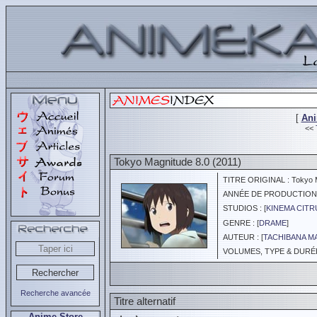
[
An
<<
Tokyo Magnitude 8.0 (2011)
TITRE ORIGINAL : Tokyo M
ANNÉE DE PRODUCTION :
STUDIOS : [
KINEMA CITR
GENRE : [
DRAME
]
AUTEUR : [
TACHIBANA M
VOLUMES, TYPE & DURÉE :
Recherche avancée
Titre alternatif
Anime Store