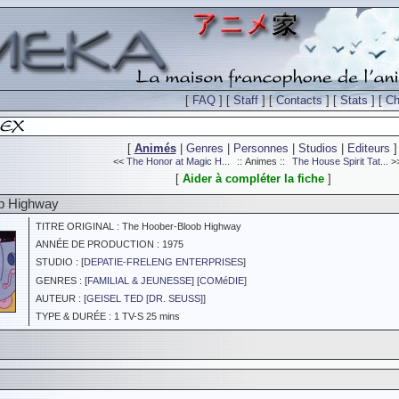
[
FAQ
] [
Staff
] [
Contacts
] [
Stats
] [
Ch
[
Animés
|
Genres
|
Personnes
|
Studios
|
Editeurs
]
<<
The Honor at Magic H...
:: Animes ::
The House Spirit Tat...
>
[
Aider à compléter la fiche
]
b Highway
TITRE ORIGINAL : The Hoober-Bloob Highway
ANNÉE DE PRODUCTION : 1975
STUDIO : [
DEPATIE-FRELENG ENTERPRISES
]
GENRES : [
FAMILIAL & JEUNESSE
] [
COMéDIE
]
AUTEUR : [
GEISEL TED [DR. SEUSS]
]
TYPE & DURÉE : 1 TV-S 25 mins