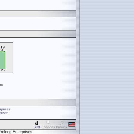
10
erprises
prises
Staff
Episodes
Paroles
releng Enterprises