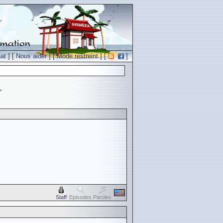
at
] [
Nous aider
] [
Mode restreint
] [
]
>
Staff
Episodes
Paroles