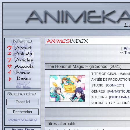
[
An
<<
The 
The Honor at Magic High School (2021)
TITRE ORIGINAL : Mahouka
ANNÉE DE PRODUCTION :
STUDIO : [
CONNECT
]
GENRES : [
FANTASTIQUE
AUTEURS : [
ISHIDA KANA
VOLUMES, TYPE & DURÉE 
Recherche avancée
Titres alternatifs
Anime Store