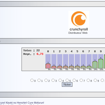
Distributeur Web
s
0
1
2
3
4
5
6
7
8
9
ure! Kiseki no Henshin! Cure Mofurun!