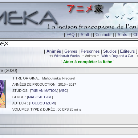
[
FAQ
] [
Staff
] [
Contacts
] [
Stats
] [
Ch
[
Animés
|
Genres
|
Personnes
|
Studios
|
Editeurs
]
<<
Witchcraft Works
:: Animes ::
With a Dog and a Cat...
[
Aider à compléter la fiche
]
re (2020)
TITRE ORIGINAL : Mahoutsukai Precure!
ANNÉES DE PRODUCTION : 2016 - 2017
STUDIOS : [
TôEI ANIMATION
] [
ABC
]
GENRE : [
MAGICAL GIRL
]
AUTEUR : [
TOUDOU IZUMI
]
VOLUMES, TYPE & DURÉE : 50 EPS 25 mins