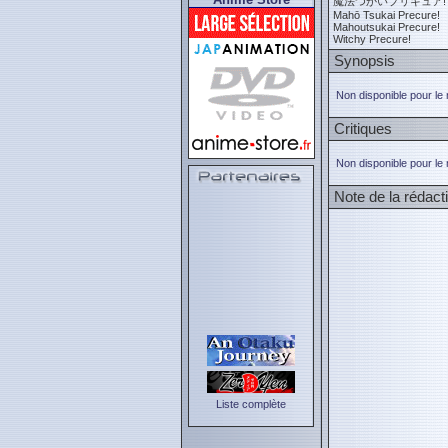
魔法つかいプリキュア!
Mahō Tsukai Precure!
Mahoutsukai Precure!
Witchy Precure!
Synopsis
Non disponible pour le
Critiques
Non disponible pour le
Note de la rédact
Liste complète