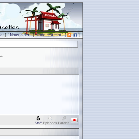
at
] [
Nous aider
] [
Mode restreint
] [
]
>>
Staff
Episodes
Paroles