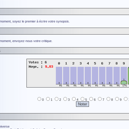
 moment, soyez le premier à écrire votre synopsis.
 moment, envoyez-nous votre critique.
s
0
1
2
3
4
5
6
7
8
9
niverse