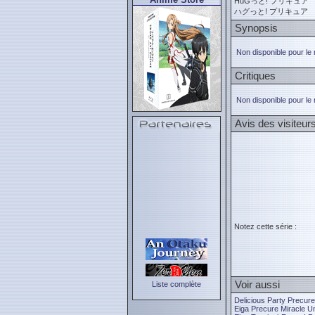
HuGっと! プリキュア
ハグっと! プリキュア
Synopsis
Non disponible pour le
Critiques
Non disponible pour le
Avis des visiteur
Notez cette série :
Voir aussi
Liste complète
Delicious Party Precure
Eiga Precure Miracle U