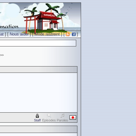
at
] [
Nous aider
] [
Mode restreint
] [
]
>>
Staff
Episodes
Paroles