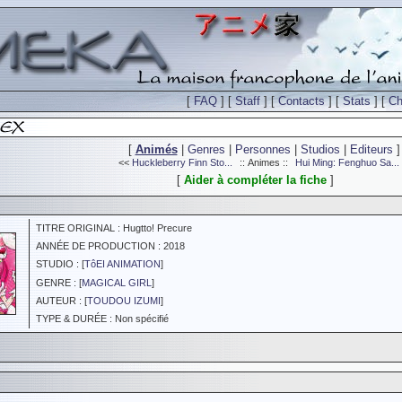
[
FAQ
] [
Staff
] [
Contacts
] [
Stats
] [
Ch
[
Animés
|
Genres
|
Personnes
|
Studios
|
Editeurs
]
<<
Huckleberry Finn Sto...
:: Animes ::
Hui Ming: Fenghuo Sa...
[
Aider à compléter la fiche
]
TITRE ORIGINAL : Hugtto! Precure
ANNÉE DE PRODUCTION : 2018
STUDIO : [
TôEI ANIMATION
]
GENRE : [
MAGICAL GIRL
]
AUTEUR : [
TOUDOU IZUMI
]
TYPE & DURÉE : Non spécifié