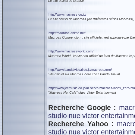
Le site officiel de la série.
http://www.macross.co.jp/
Le site officiel de Macross (de différentes séries Macross), 
http://macross.anime.net/
Macross Compendium : site officiellement approuvé par Ban
http://www.macrossworld.com/
Macross World : le site non-officiel de fans de Macross le 
http://www.bandaivisual.co.jp/macrosszero/
Site officiel sur Macross Zero chez Bandai Visual
http://www.jvcmusic.co.jp/m-serve/macross/index_zero.htm
"Macross Net Cafe" chez Victor Entertainment
Recherche Google :
macr
studio nue
victor entertainme
Recherche Yahoo :
macr
studio nue
victor entertainme