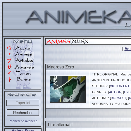
[
An
Macross Zero
TITRE ORIGINAL : Macros
ANNÉES DE PRODUCTION :
STUDIOS : [
VICTOR ENTE
GENRES : [
ACTION
] [
CYB
AUTEURS : [
BIG WEST
] [
K
VOLUMES, TYPE & DURÉE 
Recherche avancée
Titre alternatif
Anime Store