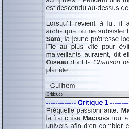
scrupules... Pendant une mi
est descendu au-dessus de 
Lorsqu’il revient à lui, i
archaïque où ne subsistent 
Sara
, la jeune prêtresse loc
l’île au plus vite pour év
malveillants auraient, dit-
Oiseau
dont la
Chanson de
planète...
- Guilhem -
Critiques
------------- Critique 1 --------
Préquelle passionnante,
Ma
la franchise
Macross
tout e
univers afin d’en combler c