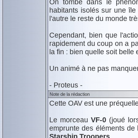
On tombe dans le phénom
habitants isolés sur une îl
l'autre le reste du monde tr
Cependant, bien que l'actio
rapidement du coup on a pa
la fin : bien quelle soit bell
Un animé à ne pas manquer 
- Proteus -
Note de la rédaction
Cette OAV est une préquell
Le morceau
VF-0
(joué lor
emprunte des éléments de 
Starship Troopers
.