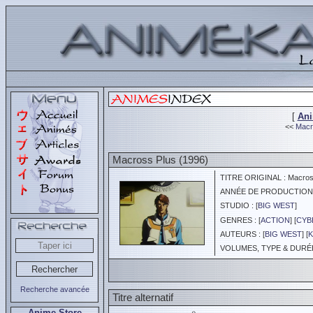
[
An
<<
Macro
Macross Plus (1996)
TITRE ORIGINAL : Macros
ANNÉE DE PRODUCTION :
STUDIO : [
BIG WEST
]
GENRES : [
ACTION
] [
CYB
AUTEURS : [
BIG WEST
] [
K
VOLUMES, TYPE & DURÉE 
Recherche avancée
Titre alternatif
Anime Store