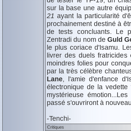
de tester le YF-19, un ch
sur la base une autre équip
21
ayant la particularité d
prochainement destiné à êtr
de tests concluants. Le p
Zentradi du nom de
Guld 
le plus coriace d'Isamu. L
livrer des duels fratricide
moindres folies pour conqué
par la très célèbre chanteus
Lane
, l'amie d'enfance 
électronique de la vedette 
mystérieuse émotion...Les 
passé s'ouvriront à nouveau
-Tenchi-
Critiques