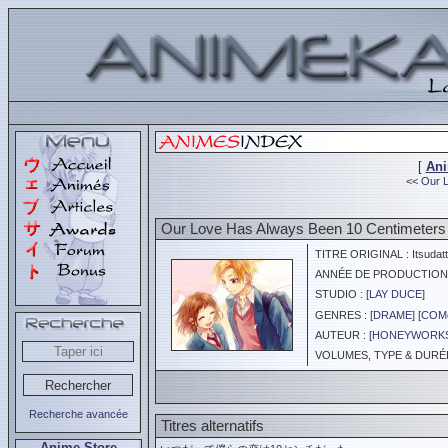
[
An
<<
Our L
Our Love Has Always Been 10 Centimeters 
TITRE ORIGINAL : Itsudatte
ANNÉE DE PRODUCTION :
STUDIO : [
LAY DUCE
]
GENRES : [
DRAME
] [
COM
AUTEUR : [
HONEYWORK
VOLUMES, TYPE & DURÉE 
Recherche avancée
Titres alternatifs
Anime Store