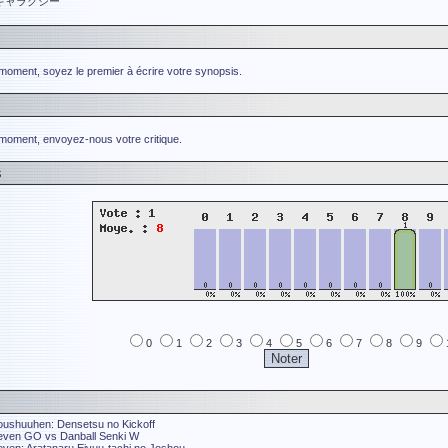
ギャラクシー
 moment, soyez le premier à écrire votre synopsis.
 moment, envoyez-nous votre critique.
s
0
1
2
3
4
5
6
7
8
9
oushuuhen: Densetsu no Kickoff
even GO vs Danball Senki W