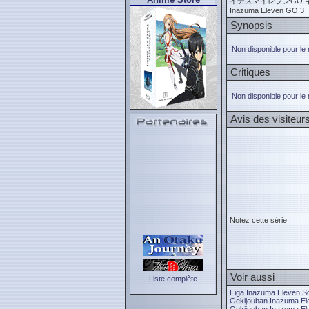
イナズマイレブンGO 
Inazuma Eleven GO 3
Synopsis
Non disponible pour le
Critiques
Non disponible pour le
Avis des visiteur
Notez cette série :
Voir aussi
Liste complète
Eiga Inazuma Eleven S
Gekijouban Inazuma El