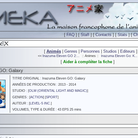
[
FAQ
] [
Staff
] [
Contacts
] [
Stats
] [
Ch
[
Animés
|
Genres
|
Personnes
|
Studios
|
Editeurs
]
<<
Inazuma Eleven GO 2:...
:: Animes ::
Inazuma Eleven Go: K...
[
Aider à compléter la fiche
]
GO: Galaxy
TITRE ORIGINAL : Inazuma Eleven GO: Galaxy
ANNÉES DE PRODUCTION : 2013 - 2014
STUDIO : [
OLM (ORIENTAL LIGHT AND MAGIC)
]
GENRES : [
ACTION
] [
SPORT
]
AUTEUR : [
LEVEL-5 INC.
]
VOLUMES, TYPE & DURÉE : 43 EPS 25 mins