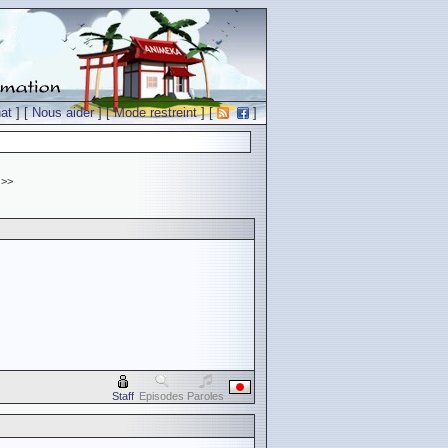
at
] [
Nous aider
] [
Mode restreint
] [
]
>>
Staff
Episodes
Paroles