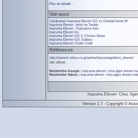
Plus de détails ...
Voir aussi
Gekijouban Inazuma Eleven GO vs Danball Senki W
Inazuma Eleven : Ares no Tenbin
Inazuma Eleven : Puissance foot
Inazuma Eleven Go
Inazuma Eleven GO 2: Chrono Stone
Inazuma Eleven GO: Galaxy
Inazuma Eleven: Outer Code
Références
http://www.tv-tokyo.co.jp/anime/inazumago/best_eleven/
Site officiel.
Recherche Google :
inazuma eleven: chou jigen dream m
Recherche Yahoo :
inazuma eleven: chou jigen dream ma
Inazuma Eleven: Chou Jigen
Version 1.7 - Copyright © Ass