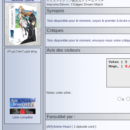
イナズマイレブン超次元ドリームマッチ
Inazuma Eleven: Chōjigen Dream Match
Synopsis
Non disponible pour le moment, soyez le premier à écrire 
Critiques
Non disponible pour le moment, envoyez-nous votre critiqu
Avis des visiteurs
Notez cette série :
0
Fansubbé par :
Liste complète
[
AH
]
Anime-Heart
( 1 épisode sorti )