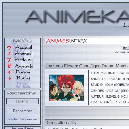
[
An
<<
Inazum
Inazuma Eleven: Chou Jigen Dream Match
TITRE ORIGINAL : Inazuma
ANNÉE DE PRODUCTION :
STUDIO : [
OLM (ORIENTA
GENRES : [
ACTION
] [
SPO
AUTEUR : [
LEVEL-5 INC.
]
TYPE & DURÉE : 1 FILM 5
Recherche avancée
Titres alternatifs
Anime Store