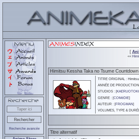
[
An
<<
Himi
Himitsu Kessha Taka no Tsume Countdown
TITRE ORIGINAL : Himitsu
ANNÉE DE PRODUCTION :
STUDIOS : [
KAERUOTOK
GENRE : [
COMéDIE
]
AUTEUR : [
FROGMAN
]
VOLUMES, TYPE & DURÉE 
Recherche avancée
Titre alternatif
Anime Store