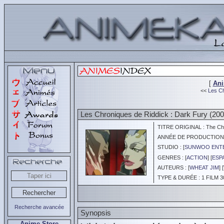
[
An
<<
Les Ch
Les Chroniques de Riddick : Dark Fury (200
TITRE ORIGINAL : The Chro
ANNÉE DE PRODUCTION :
STUDIO : [
SUNWOO ENT
GENRES : [
ACTION
] [
ESP
AUTEURS : [
WHEAT JIM
] [
TYPE & DURÉE : 1 FILM 3
Recherche avancée
Synopsis
Anime Store