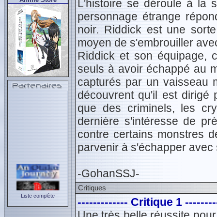
L'histoire se déroule à la 
personnage étrange répo
noir. Riddick est une sort
moyen de s'embrouiller avec 
Riddick et son équipage,
seuls à avoir échappé au m
capturés par un vaisseau m
découvrent qu'il est dirig
que des criminels, les c
dernière s'intéresse de pr
contre certains monstres de
parvenir à s'échapper ave
-GohanSSJ-
Critiques
Liste complète
------------- Critique 1 --------
Une très belle réussite pou