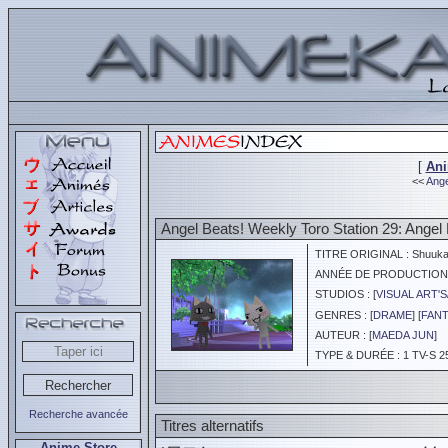
[
An
<<
Ange
Angel Beats! Weekly Toro Station 29: Angel 
TITRE ORIGINAL : Shuukan 
ANNÉE DE PRODUCTION :
STUDIOS : [
VISUAL ART'S
GENRES : [
DRAME
] [
FANT
AUTEUR : [
MAEDA JUN
]
TYPE & DURÉE : 1 TV-S 2
Recherche avancée
Titres alternatifs
Anime Store