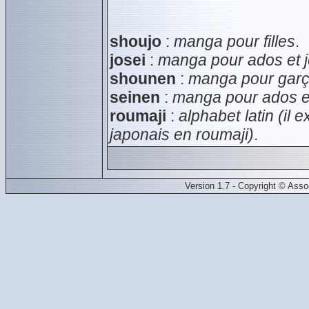
shoujo
:
manga pour filles
.
josei
:
manga pour ados et j
shounen
:
manga pour gar
seinen
:
manga pour ados et
roumaji
:
alphabet latin (il
japonais en roumaji)
.
Version 1.7 - Copyright © Ass