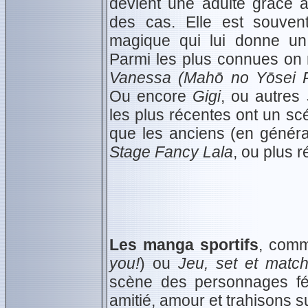
devient une adulte grâce à
des cas. Elle est souven
magique qui lui donne un b
Parmi les plus connues on
Vanessa (Mahō no Yōsei P
Ou encore
Gigi
, ou autres
les plus récentes ont un scé
que les anciens (en géné
Stage Fancy Lala
, ou plus
Les manga sportifs
, com
you!
) ou
Jeu, set et matc
scène des personnages f
amitié, amour et trahisons s