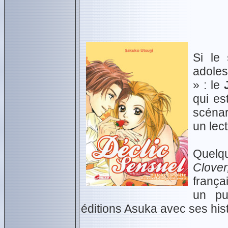
Si le
adoles
» : le
qui es
scénar
un lec
Quelqu
Clove
françai
un pu
éditions Asuka avec ses his