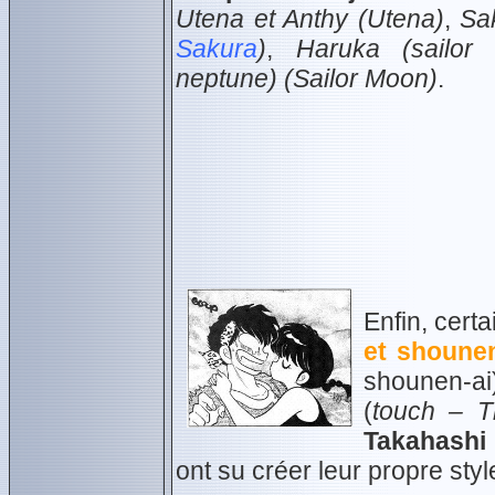
Utena et Anthy (Utena)
,
Sa
Sakura
)
,
Haruka (sailor 
neptune) (Sailor Moon)
.
Enfin, certa
et shoune
shounen-ai
(
touch – Th
Takahashi
ont su créer leur propre styl