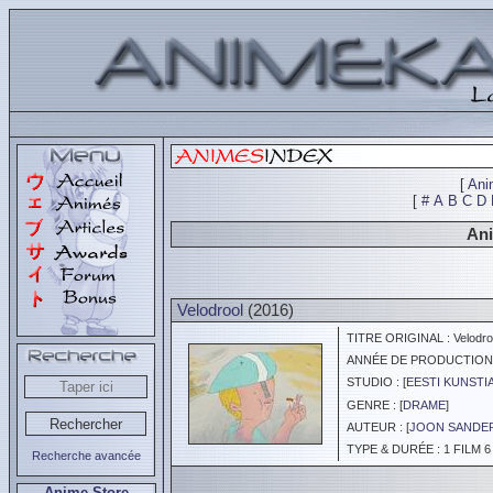
[
Ani
[
#
A
B
C
D
Ani
Velodrool
(2016)
TITRE ORIGINAL : Velodro
ANNÉE DE PRODUCTION :
STUDIO : [
EESTI KUNSTI
GENRE : [
DRAME
]
AUTEUR : [
JOON SANDE
TYPE & DURÉE : 1 FILM 6
Recherche avancée
Anime Store