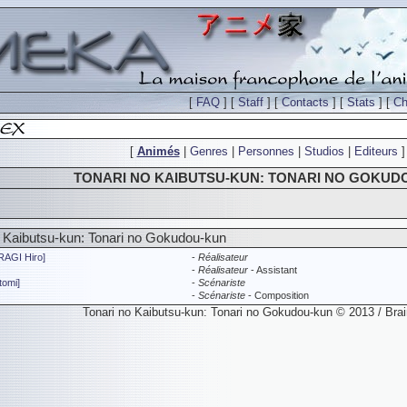
[
FAQ
] [
Staff
] [
Contacts
] [
Stats
] [
Ch
[
Animés
|
Genres
|
Personnes
|
Studios
|
Editeurs
]
TONARI NO KAIBUTSU-KUN: TONARI NO GOKUD
no Kaibutsu-kun: Tonari no Gokudou-kun
AGI Hiro]
-
Réalisateur
-
Réalisateur
- Assistant
omi]
-
Scénariste
-
Scénariste
- Composition
Tonari no Kaibutsu-kun: Tonari no Gokudou-kun © 2013 / Bra