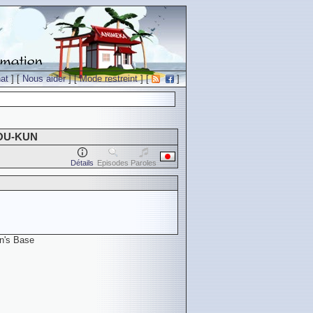
at
] [
Nous aider
] [
Mode restreint
] [
]
OU-KUN
Détails
Episodes
Paroles
in's Base