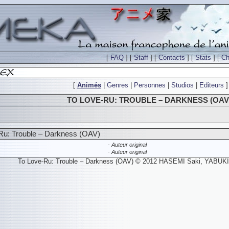
[
FAQ
] [
Staff
] [
Contacts
] [
Stats
] [
Ch
[
Animés
|
Genres
|
Personnes
|
Studios
|
Editeurs
]
TO LOVE-RU: TROUBLE – DARKNESS (OAV
-Ru: Trouble – Darkness (OAV)
-
Auteur original
-
Auteur original
To Love-Ru: Trouble – Darkness (OAV) © 2012 HASEMI Saki, YABUK