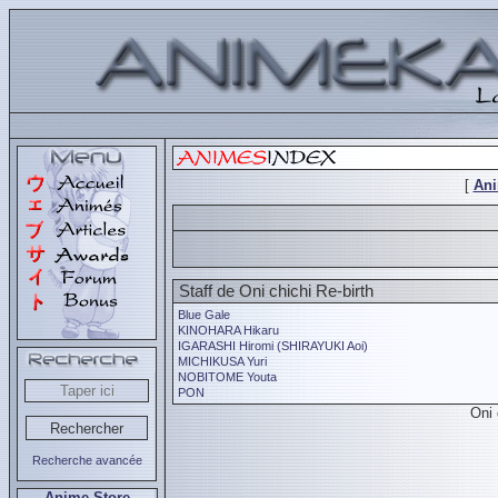
[
An
Staff de Oni chichi Re-birth
Blue Gale
KINOHARA Hikaru
IGARASHI Hiromi (SHIRAYUKI Aoi)
MICHIKUSA Yuri
NOBITOME Youta
PON
Oni 
Recherche avancée
Anime Store