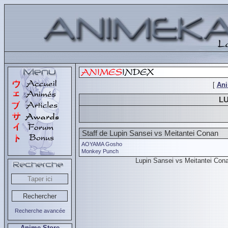
[
An
LU
Staff de Lupin Sansei vs Meitantei Conan
AOYAMA Gosho
Monkey Punch
Lupin Sansei vs Meitantei Co
Recherche avancée
Anime Store