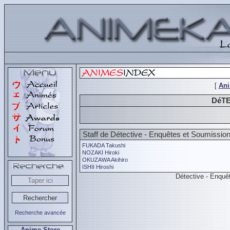
[
An
DéTE
Staff de Détective - Enquêtes et Soumissio
FUKADA Takushi
NOZAKI Hiroki
OKUZAWA Akihiro
ISHII Hiroshi
Détective - Enqu
Recherche avancée
Anime Store