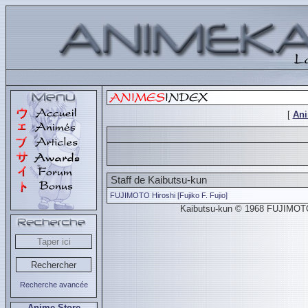
[
An
Staff de Kaibutsu-kun
FUJIMOTO Hiroshi [Fujiko F. Fujio]
Kaibutsu-kun © 1968 FUJIMOTO H
Recherche avancée
Anime Store