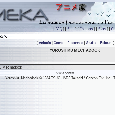
[
FAQ
] [
Staff
] [
Contacts
] [
Stats
] [
Ch
[
Animés
|
Genres
|
Personnes
|
Studios
|
Editeurs
]
YOROSHIKU MECHADOCK
iku Mechadock
-
Auteur original
Yoroshiku Mechadock © 1984 TSUGIHARA Takashi / Geneon Ent, Inc., T