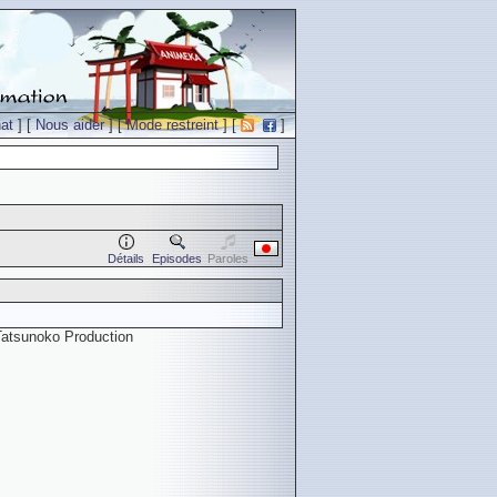
at
] [
Nous aider
] [
Mode restreint
] [
]
Détails
Episodes
Paroles
atsunoko Production