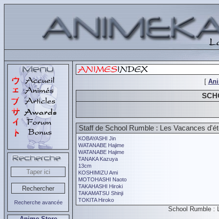
[
An
SCH
Staff de School Rumble : Les Vacances d'é
KOBAYASHI Jin
WATANABE Hajime
WATANABE Hajime
TANAKA Kazuya
13cm
KOSHIMIZU Ami
MOTOHASHI Naoto
TAKAHASHI Hiroki
TAKAMATSU Shinji
TOKITA Hiroko
Recherche avancée
School Rumble : 
Anime Store