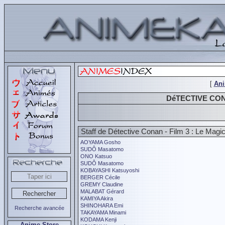
[
An
DéTECTIVE CONA
Staff de Détective Conan - Film 3 : Le Magici
AOYAMA Gosho
SUDÔ Masatomo
ONO Katsuo
SUDÔ Masatomo
KOBAYASHI Katsuyoshi
BERGER Cécile
GREMY Claudine
MALABAT Gérard
KAMIYA Akira
SHINOHARA Emi
Recherche avancée
TAKAYAMA Minami
KODAMA Kenji
Anime Store