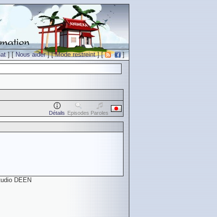
at
] [
Nous aider
] [
Mode restreint
] [
]
Détails
Episodes
Paroles
Studio DEEN