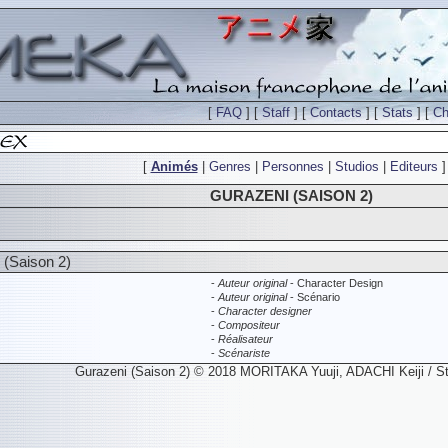
[
FAQ
] [
Staff
] [
Contacts
] [
Stats
] [
Ch
[
Animés
|
Genres
|
Personnes
|
Studios
|
Editeurs
]
GURAZENI (SAISON 2)
 (Saison 2)
-
Auteur original
- Character Design
-
Auteur original
- Scénario
-
Character designer
-
Compositeur
-
Réalisateur
-
Scénariste
Gurazeni (Saison 2) © 2018 MORITAKA Yuuji, ADACHI Keiji / 