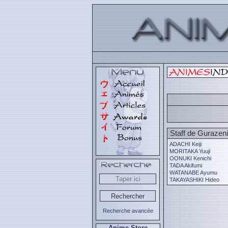
Staff de Gurazeni
ADACHI Keiji
MORITAKA Yuuji
OONUKI Kenichi
TADA Akifumi
WATANABE Ayumu
TAKAYASHIKI Hideo
Recherche avancée
Anime Store