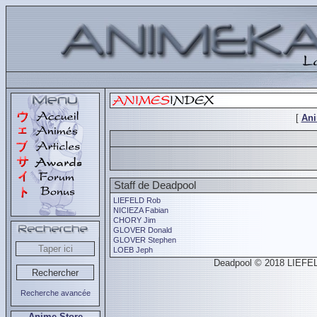
[
An
Staff de Deadpool
LIEFELD Rob
NICIEZA Fabian
CHORY Jim
GLOVER Donald
GLOVER Stephen
LOEB Jeph
Deadpool © 2018 LIEFELD
Recherche avancée
Anime Store