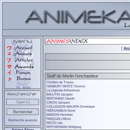
[
An
Staff de Merlin l'enchanteur
Chrétien de Troyes
HANBURY WHITE Terence
La Légende Arthurienne
BALUTIN Jacques
BERTRAND Claude
CIRON Jacques
COLLIGNON-MAURIN Dominique
HIÉRONIMUS René
MARION Henriette
PASQUALI Alfred
Recherche avancée
RECIO Lita
REITHERMAN Wolfgang
Anime Store