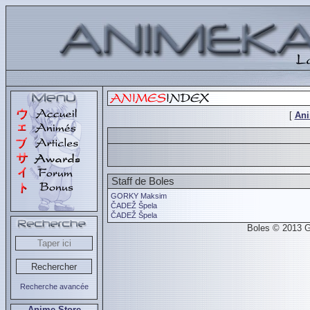
[
An
Staff de Boles
GORKY Maksim
ČADEŽ Špela
ČADEŽ Špela
Boles © 2013 G
Recherche avancée
Anime Store