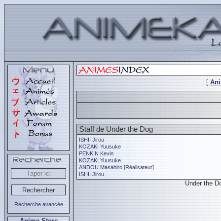
[
An
Staff de Under the Dog
ISHII Jirou
KOZAKI Yuusuke
PENKIN Kevin
KOZAKI Yuusuke
ANDOU Masahiro [Réalisateur]
ISHII Jirou
Under the Do
Recherche avancée
Anime Store