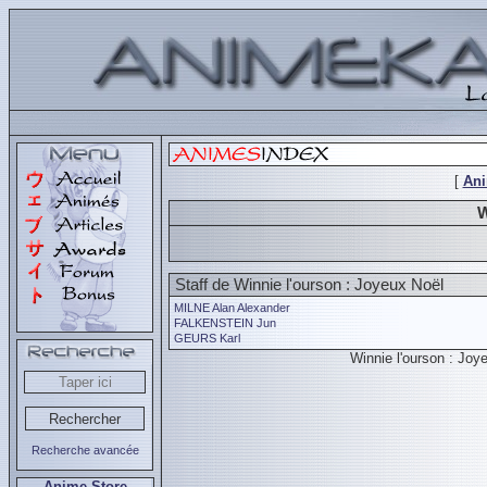
[
An
W
Staff de Winnie l'ourson : Joyeux Noël
MILNE Alan Alexander
FALKENSTEIN Jun
GEURS Karl
Winnie l'ourson : Jo
Recherche avancée
Anime Store