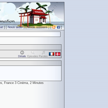
at
] [
Nous aider
] [
Mode restreint
] [
]
Détails
Episodes
Paroles
s, France 3 Cinéma, 2 Minutes