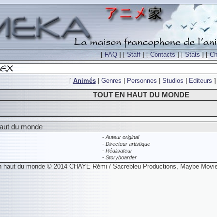
[
FAQ
] [
Staff
] [
Contacts
] [
Stats
] [
Ch
[
Animés
|
Genres
|
Personnes
|
Studios
|
Editeurs
]
TOUT EN HAUT DU MONDE
 haut du monde
-
Auteur original
-
Directeur artistique
-
Réalisateur
-
Storyboarder
n haut du monde © 2014 CHAYÉ Rémi / Sacrebleu Productions, Maybe Movie