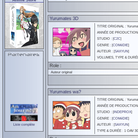
Yurumates 3D
TITRE ORIGINAL : Yuruma
ANNÉE DE PRODUCTION :
STUDIO : [
C2C
]
GENRE : [
COMéDIE
]
AUTEUR : [
SAXYUN
]
VOLUMES, TYPE & DURÉE 
Role :
Auteur original
Yurumates wa?
TITRE ORIGINAL : Yuruma
ANNÉE DE PRODUCTION :
STUDIO : [
INDEPROX
]
GENRE : [
COMéDIE
]
Liste complète
AUTEUR : [
SAXYUN
]
TYPE & DURÉE : 1 OAV 30