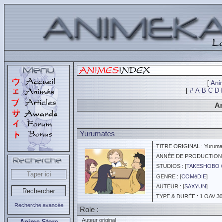
[
Ani
[
#
A
B
C
D
An
Yurumates
TITRE ORIGINAL : Yuruma
ANNÉE DE PRODUCTION :
STUDIOS : [
TAKESHOBO C
GENRE : [
COMéDIE
]
AUTEUR : [
SAXYUN
]
TYPE & DURÉE : 1 OAV 30
Recherche avancée
Role :
Auteur original
Anime Store