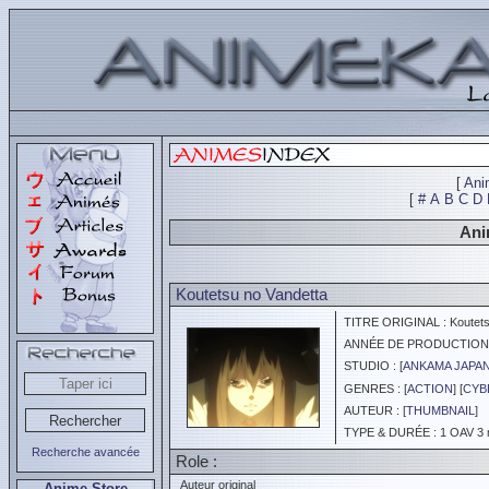
[
Ani
[
#
A
B
C
D
Ani
Koutetsu no Vandetta
TITRE ORIGINAL : Koutets
ANNÉE DE PRODUCTION :
STUDIO : [
ANKAMA JAPA
GENRES : [
ACTION
] [
CYB
AUTEUR : [
THUMBNAIL
]
TYPE & DURÉE : 1 OAV 3 
Recherche avancée
Role :
Auteur original
Anime Store