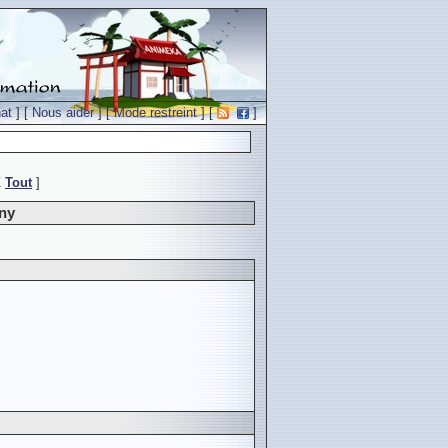
at
] [
Nous aider
] [
Mode restreint
] [
]
Z
Tout
]
ny