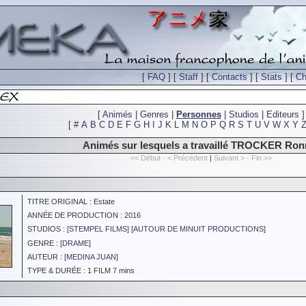
[
FAQ
] [
Staff
] [
Contacts
] [
Stats
] [
Ch
[
Animés
|
Genres
|
Personnes
|
Studios
|
Editeurs
]
[
#
A
B
C
D
E
F
G
H
I
J
K
L
M
N
O
P
Q
R
S
T
U
V
W
X
Y
Animés sur lesquels a travaillé TROCKER Ron
<< Début - < Précédent
|
Suivant > - Fin >>
TITRE ORIGINAL : Estate
ANNÉE DE PRODUCTION : 2016
STUDIOS : [
STEMPEL FILMS
] [
AUTOUR DE MINUIT PRODUCTIONS
]
GENRE : [
DRAME
]
AUTEUR : [
MEDINA JUAN
]
TYPE & DURÉE : 1 FILM 7 mins