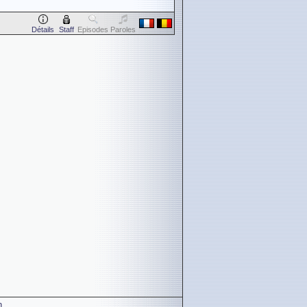
Détails
Staff
Episodes
Paroles
n
.