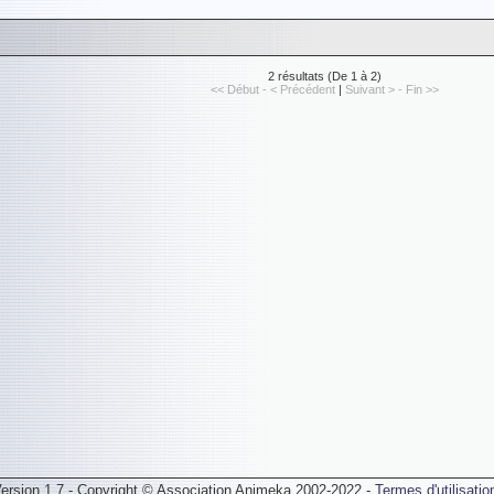
2 résultats (De 1 à 2)
<< Début - < Précédent
|
Suivant > - Fin >>
ersion 1.7 - Copyright © Association Animeka 2002-2022 -
Termes d'utilisatio