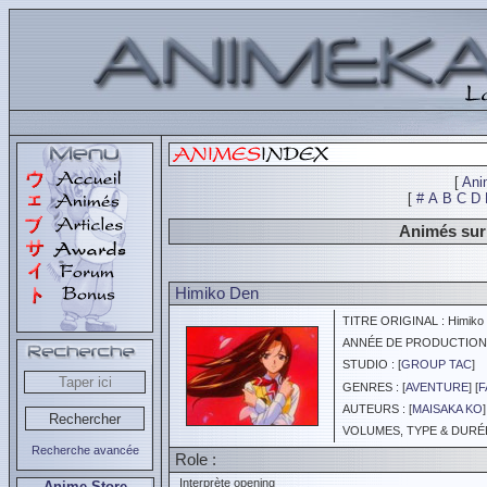
[
Ani
[
#
A
B
C
D
Animés sur 
Himiko Den
TITRE ORIGINAL : Himiko
ANNÉE DE PRODUCTION :
STUDIO : [
GROUP TAC
]
GENRES : [
AVENTURE
] [
F
AUTEURS : [
MAISAKA KO
]
VOLUMES, TYPE & DURÉE 
Recherche avancée
Role :
Interprète opening
Anime Store