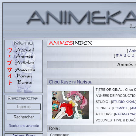
[
Ani
[
#
A
B
C
D
Animés s
Chou Kuse ni Narisou
TITRE ORIGINAL : Chou Ku
ANNÉES DE PRODUCTION :
STUDIO : [
STUDIO KIKAN
GENRES : [
COMéDIE
] [
AM
AUTEURS : [
NAKANO YAY
VOLUMES, TYPE & DURÉE 
Recherche avancée
Role :
Compositeur
Anime Store