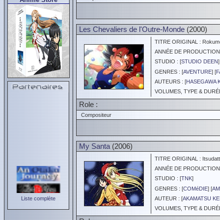
Les Chevaliers de l'Outre-Monde
(2000)
TITRE ORIGINAL : Rokumon
ANNÉE DE PRODUCTION :
STUDIO : [
STUDIO DEEN
]
GENRES : [
AVENTURE
] [
F
AUTEURS : [
HASEGAWA 
VOLUMES, TYPE & DURÉE 
Role :
Compositeur
My Santa
(2006)
TITRE ORIGINAL : Itsudatt
ANNÉE DE PRODUCTION :
STUDIO : [
TNK
]
GENRES : [
COMéDIE
] [
AM
Liste complète
AUTEUR : [
AKAMATSU K
VOLUMES, TYPE & DURÉE 