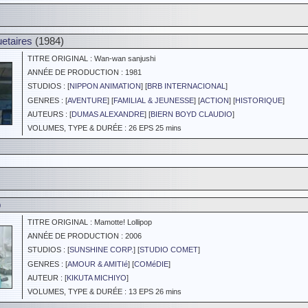
etaires
(1984)
TITRE ORIGINAL : Wan-wan sanjushi
ANNÉE DE PRODUCTION : 1981
STUDIOS : [
NIPPON ANIMATION
] [
BRB INTERNACIONAL
]
GENRES : [
AVENTURE
] [
FAMILIAL & JEUNESSE
] [
ACTION
] [
HISTORIQUE
]
AUTEURS : [
DUMAS ALEXANDRE
] [
BIERN BOYD CLAUDIO
]
VOLUMES, TYPE & DURÉE : 26 EPS 25 mins
p
TITRE ORIGINAL : Mamotte! Lollipop
ANNÉE DE PRODUCTION : 2006
STUDIOS : [
SUNSHINE CORP.
] [
STUDIO COMET
]
GENRES : [
AMOUR & AMITIé
] [
COMéDIE
]
AUTEUR : [
KIKUTA MICHIYO
]
VOLUMES, TYPE & DURÉE : 13 EPS 26 mins