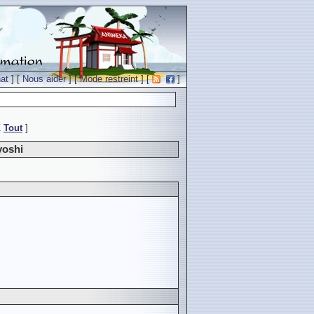
at
] [
Nous aider
] [
Mode restreint
] [
]
Z
Tout
]
yoshi