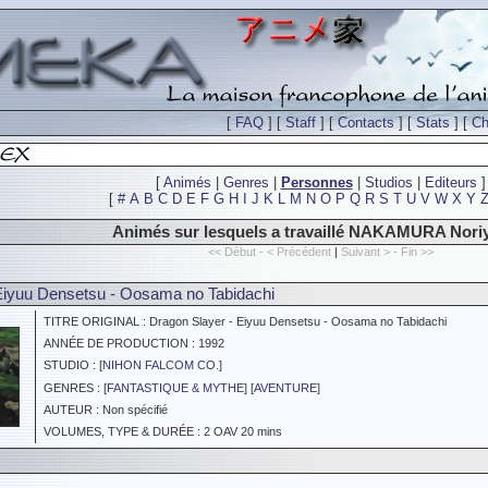
[
FAQ
] [
Staff
] [
Contacts
] [
Stats
] [
Ch
[
Animés
|
Genres
|
Personnes
|
Studios
|
Editeurs
]
[
#
A
B
C
D
E
F
G
H
I
J
K
L
M
N
O
P
Q
R
S
T
U
V
W
X
Y
Animés sur lesquels a travaillé NAKAMURA Nori
<< Début - < Précédent
|
Suivant > - Fin >>
Eiyuu Densetsu - Oosama no Tabidachi
TITRE ORIGINAL : Dragon Slayer - Eiyuu Densetsu - Oosama no Tabidachi
ANNÉE DE PRODUCTION : 1992
STUDIO : [
NIHON FALCOM CO.
]
GENRES : [
FANTASTIQUE & MYTHE
] [
AVENTURE
]
AUTEUR : Non spécifié
VOLUMES, TYPE & DURÉE : 2 OAV 20 mins