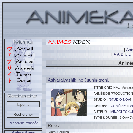
[
Ani
[
#
A
B
C
D
Animés
Ashiaraiyashiki no Juunin-tachi.
TITRE ORIGINAL : Ashiaraiy
ANNÉE DE PRODUCTION :
STUDIO : [
STUDIO NOA
]
GENRES : [
COMéDIE
] [
FA
AUTEUR : [
MINAGI TOKUI
TYPE & DURÉE : 1 OAV 7 
Recherche avancée
Role :
Auteur original
Anime Store